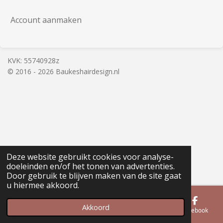
Account aanmaken
KVK: 55740928z
© 2016 - 2026 Baukeshairdesign.nl
Deze website gebruikt cookies voor analyse-
doeleinden en/of het tonen van advertenties.
Door gebruik te blijven maken van de site gaat
u hiermee akkoord.
Akkoord
E-mailadres
Telefoonnummer
Kaart
Facebook