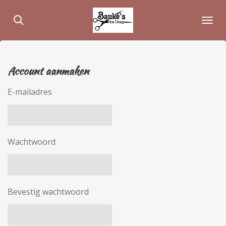
Ga
direct
naar
de
hoofdinhoud
Account aanmaken
E-mailadres
Wachtwoord
Bevestig wachtwoord