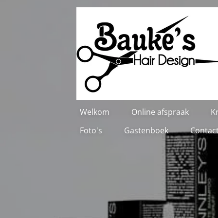
Ga
direct
naar
de
hoofdinhoud
Welkom
Online afspraak
Kr
Foto's
Gastenboek
Contac