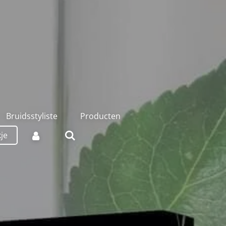
Bruidsstyliste
Producten
kje