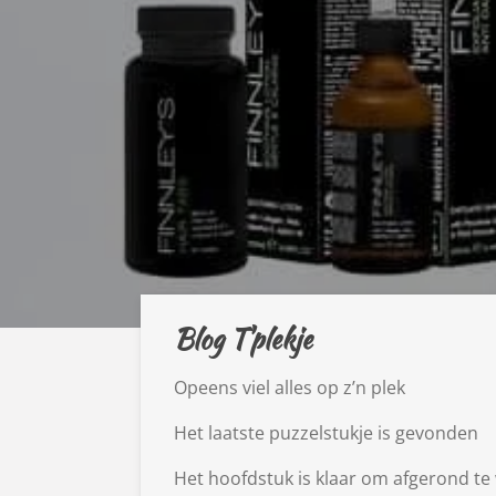
Blog T'plekje
Opeens viel alles op z’n plek
Het laatste puzzelstukje is gevonden
Het hoofdstuk is klaar om afgerond te