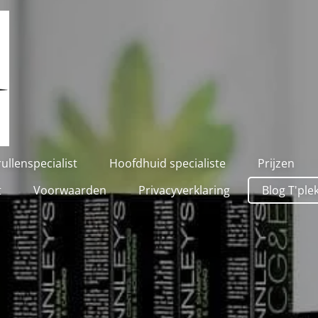
ullenspecialist
Hoofdhuid specialiste
Prijzen
t
Voorwaarden
Privacyverklaring
Blog T'ple